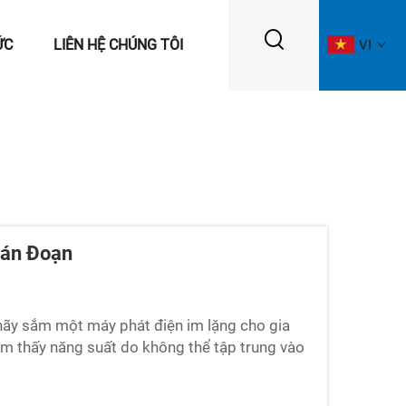
ỨC
LIÊN HỆ CHÚNG TÔI
VI
ián Đoạn
 hãy sắm một máy phát điện im lặng cho gia
cảm thấy năng suất do không thể tập trung vào
 lặng đã có sẵn...