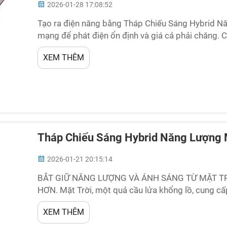
2026-01-28 17:08:52
Tạo ra điện năng bằng Tháp Chiếu Sáng Hybrid N
mạng để phát điện ổn định và giá cả phải chăng. Ch
Universal đang dẫn đầu với công nghệ mới. Đổi M
XEM THÊM
Tháp Chiếu Sáng Hybrid Năng Lượng Mặ
2026-01-21 20:15:14
BẮT GIỮ NĂNG LƯỢNG VÀ ÁNH SÁNG TỪ MẶT TR
HƠN. Mặt Trời, một quả cầu lửa khổng lồ, cung cấ
May mắn thay, những người bạn đồng nghiệp tại U
XEM THÊM
dẫn truyền năng lượng này và chuyển hóa nó thành