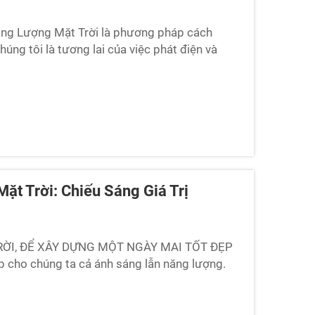
ăng Lượng Mặt Trời là phương pháp cách
úng tôi là tương lai của việc phát điện và
ới Trong Các Tháp Chiếu Sáng HybridPowere...
t Trời: Chiếu Sáng Giá Trị
ỜI, ĐỂ XÂY DỰNG MỘT NGÀY MAI TỐT ĐẸP
p cho chúng ta cả ánh sáng lẫn năng lượng.
niversal đã tìm ra một cách thông minh để
 chất nhờn...