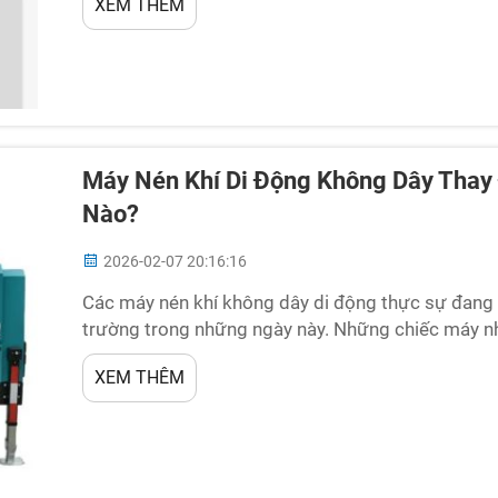
XEM THÊM
trời o...
Máy Nén Khí Di Động Không Dây Thay
Nào?
2026-02-07 20:16:16
Các máy nén khí không dây di động thực sự đang 
trường trong những ngày này. Những chiếc máy nh
dụng chúng ở bất kỳ đâu mà không cần tìm ổ cắm 
XEM THÊM
trong số này, chúng h...