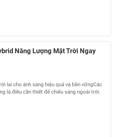
Hybrid Năng Lượng Mặt Trời Ngay
ời lai cho ánh sáng hiệu quả và bền vữngCác
g là điều cần thiết để chiếu sáng ngoài trời.
g gần đây, là năng lượng mặt trời lai...