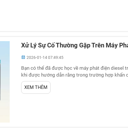
Xử Lý Sự Cố Thường Gặp Trên Máy Phá
2026-01-14 07:49:45
Bạn có thể đã được học về máy phát điện diesel tr
khi được hướng dẫn rằng trong trường hợp khẩn c
mất điện. Tuy nhiên, theo thời gian, những máy ph
XEM THÊM
sẽ thảo luận...