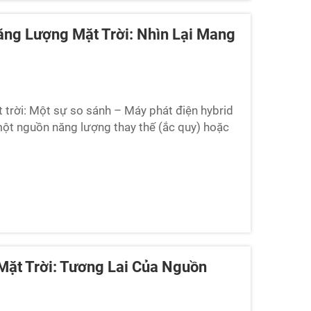
ăng Lượng Mặt Trời: Nhìn Lại Mang
t trời: Một sự so sánh – Máy phát điện hybrid
i một nguồn năng lượng thay thế (ắc quy) hoặc
iết để sử dụng tại những địa điểm mà nguồn
ặt Trời: Tương Lai Của Nguồn