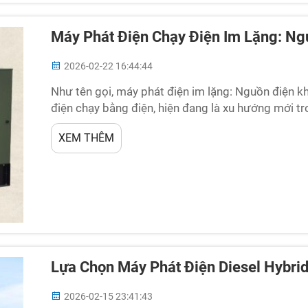
Máy Phát Điện Chạy Điện Im Lặng: Ng
2026-02-22 16:44:44
Như tên gọi, máy phát điện im lặng: Nguồn điện 
điện chạy bằng điện, hiện đang là xu hướng mới tr
này cung cấp nguồn điện an toàn và không gây tiế
XEM THÊM
thống. Thật đặc biệt khi...
Lựa Chọn Máy Phát Điện Diesel Hybri
2026-02-15 23:41:43