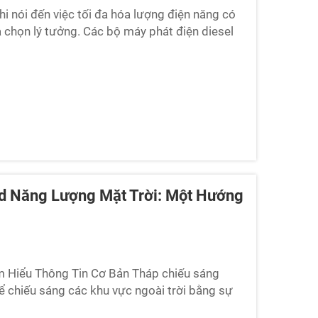
i nói đến việc tối đa hóa lượng điện năng có
ựa chọn lý tưởng. Các bộ máy phát điện diesel
 suất cao...
id Năng Lượng Mặt Trời: Một Hướng
m Hiểu Thông Tin Cơ Bản Tháp chiếu sáng
để chiếu sáng các khu vực ngoài trời bằng sự
hống. Các tháp được thiết kế với tấm pin mặt