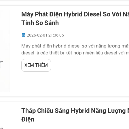
Máy Phát Điện Hybrid Diesel So Với N
Tính So Sánh
2026-02-01 21:36:05
Máy phát điện hybrid diesel so với năng lượng mặ
diesel là các thiết bị kết hợp nhiên liệu diesel vớ
năng lượng tái tạo. Những thiết bị này rất cần th
XEM THÊM
năng lượng ổn định...
Tháp Chiếu Sáng Hybrid Năng Lượng M
Điện