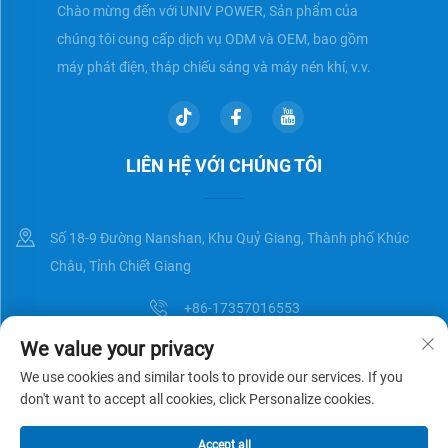
Chào mừng đến với UNIV POWER, Sản phẩm của
chúng tôi cung cấp dịch vụ ODM và OEM, bao gồm
máy phát điện, tháp chiếu sáng và máy nén khí, v.v.
LIÊN HỆ VỚI CHÚNG TÔI
Số 18-9 Đường Nanshan, Khu Quỷ Giang, Thành phố Khúc
Châu, Tỉnh Chiết Giang
+86-17357016553
We value your privacy
[email protected]
We use cookies and similar tools to provide our services. If you
don't want to accept all cookies, click Personalize cookies.
Bản quyền © Zhejiang Universal Trading Co.,Ltd. Đã được bảo lưu
Chính
Accept all