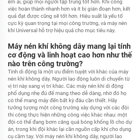
êm ái, giúp mọi người tập trung tốt hơn. Khi công
việc hoàn thành nhanh hơn và ít bị gián đoạn hơn, kết
quả đạt được cũng sẽ tốt hơn. Hiệu suất là yếu tố
cực kỳ quan trọng tại mọi công trường, và máy nén
khí Universal hỗ trợ hiệu quả cho mục tiêu này.
Máy nén khí không dây mang lại tính
cơ động và linh hoạt cao hơn như thế
nào trên công trường?
Tính di động là một ưu điểm tuyệt vời khác của máy
nén khí không dây. Người lao động luôn di chuyển từ
vị trí này sang vị trí khác. Các máy nén khí di động
phổ dụng nhẹ đủ để mang theo dễ dàng, nhờ đó họ
có thể mang máy đến bất kỳ đâu cần thiết. Hãy
tưởng tượng một công trường xây dựng với các đội
thi công thực hiện những công việc khác nhau: một
đội có thể đang bơm căng quả bóng khổng lồ cho dự
án, trong khi đội khác lại cần nguồn cấp khí cho dụng
cụ cầm tay. Với máy nén khí không dây, người lao