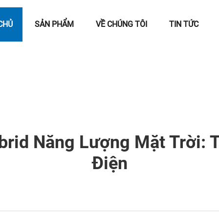
CHỦ
SẢN PHẨM
VỀ CHÚNG TÔI
TIN TỨC
brid Năng Lượng Mặt Trời: 
Điện