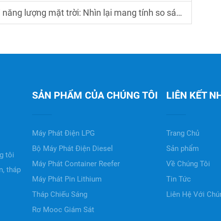
năng lượng mặt trời: Nhìn lại mang tính so sánh
SẢN PHẨM CỦA CHÚNG TÔI
LIÊN KẾT 
Máy Phát Điện LPG
Trang Chủ
Bộ Máy Phát Điện Diesel
Sản phẩm
 tôi
Máy Phát Container Reefer
Về Chúng Tôi
, tháp
Máy Phát Pin Lithium
Tin Tức
Tháp Chiếu Sáng
Liên Hệ Với Chú
Rơ Mooc Giám Sát