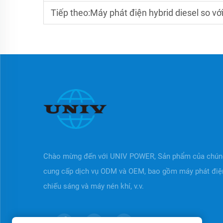
Tiếp theo:
Máy phát điện hybrid diesel so với 
Chào mừng đến với UNIV POWER, Sản phẩm của chúng
cung cấp dịch vụ ODM và OEM, bao gồm máy phát điện
chiếu sáng và máy nén khí, v.v.