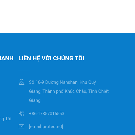
NHANH
LIÊN HỆ VỚI CHÚNG TÔI
Số 18-9 Đường Nanshan, Khu Quỷ
Giang, Thành phố Khúc Châu, Tỉnh Chiết
Giang
+86-17357016553
ng Tôi
[email protected]