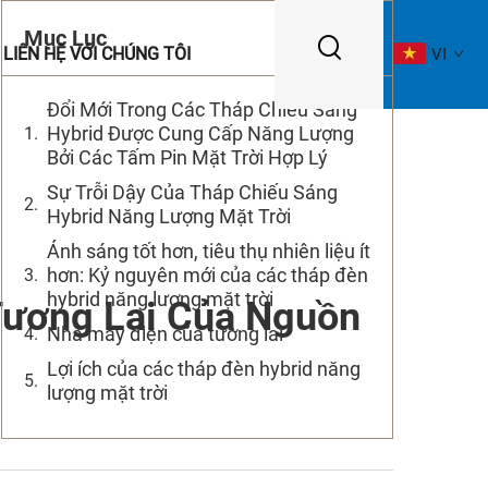
Mục Lục
LIÊN HỆ VỚI CHÚNG TÔI
VI
Đổi Mới Trong Các Tháp Chiếu Sáng
Hybrid Được Cung Cấp Năng Lượng
Bởi Các Tấm Pin Mặt Trời Hợp Lý
Sự Trỗi Dậy Của Tháp Chiếu Sáng
Hybrid Năng Lượng Mặt Trời
Ánh sáng tốt hơn, tiêu thụ nhiên liệu ít
hơn: Kỷ nguyên mới của các tháp đèn
hybrid năng lượng mặt trời
Tương Lai Của Nguồn
Nhà máy điện của tương lai
Lợi ích của các tháp đèn hybrid năng
lượng mặt trời