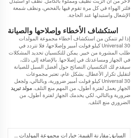
لآخر من أن الزيت نظيف ومملوء بالكامل. نظف أو استبدل
فلتر الهواء في كل مرة تقوم فيها بالفحص، ونظف شمعة
الإشعال واستبدلها عند الحاجة.
استكشاف الأخطاء وإصلاحها والصيانة
إذا لم تتمكن من استكشاف أخطاء مجموعة المولدات
Universal 30 كيلو فولت أمبير وإصلاحها، فلا تتردد في
طلب المشورة من خبير. يمكن للتكنسيان تحديد المشكلات
في الجهاز ومساعدتك في إصلاحها. بالإضافة إلى ذلك،
سيقدم لك التكنسيان النصائح حول أفضل السبل للصيانة
لتقليل تكرار الأعطال. بشكل عام، تعتبر مجموعات
Universal 30 كيلو فولت أمبير ضرورية، وبالتالي، ولجعل
الجهاز يعمل لفترة أطول، من المهم منع التلف.
مولد تبريد
ضرورية وبالتالي، لكي يخدمك الجهاز لفترة أطول، من
الضروري منع التلف.
السابق:
مقارنة القيمة: خيارات مجموعة المولدات 30 كيلو فولت أمبير