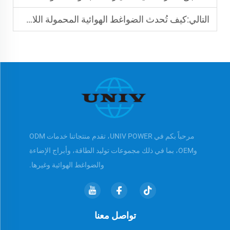
التالي:
كيف تُحدث الضواغط الهوائية المحمولة اللاسلكية تحولًا في مواقع العمل؟
مرحباً بكم في UNIV POWER، تقدم منتجاتنا خدمات ODM
وOEM، بما في ذلك مجموعات توليد الطاقة، وأبراج الإضاءة
والضواغط الهوائية وغيرها.
تواصل معنا