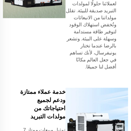
لعملائنا حلولًا لمولدات
التبريد صديقة للبيئة. تقلل
مولداتنا من الانبعاثات
وتُخفض استهلاك الوقود
لتوفير طاقة مستدامة
وسهلة على البيئة. وتشعر
بالرضا عندما تختار
يونيفرسال، لأنك تساهم
في جعل العالم مكانًا
أفضل لنا جميعًا.
خدمة عملاء ممتازة
ودعم لجميع
احتياجاتك من
مولدات التبريد
تمثيل مبيعات ممتاز 7