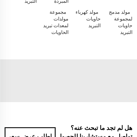
المبردة
التبريد
مولد مدمج
مولد كهرباء
مجموعة
لمجموعة
حاويات
مولدات
حاويات
التبريد
لمعدات تبريد
التبريد
الحاويات
هل لم تجد ما تبحث عنه؟
تواصل مع مستشارينا للحصول
اطلب عرض سعر