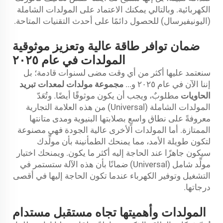
الكهربائية. وبالتالي يمكنك الاعتماد على المولدات الشاملة
(اليونيفيرسال) للحصول دائمًا على أحدث التقنيات المتاحة.
ضمان توافر طاقة عالية وتعزيز موثوقية
المولدات في عام ٢٠٢٥
سنعتمد عليها أكثر من أي وقت مضى لسنوات قادمة؛ بل
إننا الآن في عام ٢٠٢٥ و...
مجموعة مولدات لمعدات تبريد
الحاويات
مطلوبٌ، ويجب أن يكون موثوقًا أيضًا. وتُعَدّ
المولدات الشاملة (Universal) من هذه العلامة التجارية
معروفةً على نطاق واسعٍ بصلابتها البنيوية ومدى متانتها
الممتازة. أما المولدات الأخرى عالية الجودة فهي مصنوعة
لتكون طويلة الأمد، مما يمنحك الطمأنينة بأن مولِّدك
سيكون جاهزًا عند الحاجة إليه أكثر ما يكون. ويمنحك اختيار
مولِّد شامل (Universal) ضمانًا بأن هذه الآلة ستستمر في
التشغيل وتوفير الكهرباء عندما تكون الحاجة إليها في أقصى
درجاتها.
المولدات وأهميتها تجاه مستقبل مستدام