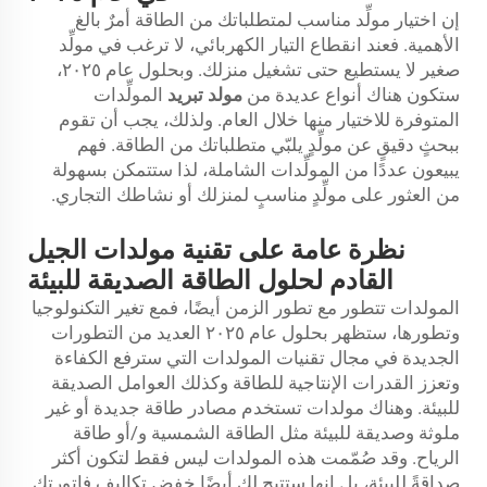
إن اختيار مولِّد مناسب لمتطلباتك من الطاقة أمرٌ بالغ
الأهمية. فعند انقطاع التيار الكهربائي، لا ترغب في مولِّد
صغير لا يستطيع حتى تشغيل منزلك. وبحلول عام ٢٠٢٥،
ستكون هناك أنواع عديدة من
مولد تبريد
المولِّدات
المتوفرة للاختيار منها خلال العام. ولذلك، يجب أن تقوم
ببحثٍ دقيقٍ عن مولِّدٍ يلبّي متطلباتك من الطاقة. فهم
يبيعون عددًا من المولِّدات الشاملة، لذا ستتمكن بسهولة
من العثور على مولِّدٍ مناسبٍ لمنزلك أو نشاطك التجاري.
نظرة عامة على تقنية مولدات الجيل
القادم لحلول الطاقة الصديقة للبيئة
المولدات تتطور مع تطور الزمن أيضًا، فمع تغير التكنولوجيا
وتطورها، ستظهر بحلول عام ٢٠٢٥ العديد من التطورات
الجديدة في مجال تقنيات المولدات التي سترفع الكفاءة
وتعزز القدرات الإنتاجية للطاقة وكذلك العوامل الصديقة
للبيئة. وهناك مولدات تستخدم مصادر طاقة جديدة أو غير
ملوثة وصديقة للبيئة مثل الطاقة الشمسية و/أو طاقة
الرياح. وقد صُمّمت هذه المولدات ليس فقط لتكون أكثر
صداقةً للبيئة، بل إنها ستتيح لك أيضًا خفض تكاليف فاتورتك