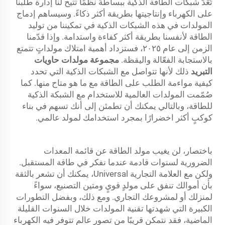
تُعَدّ شبكات الطاقة الذكية ببساطةً نظمًا تتيح لنا إدارة طلبنا
على الكهرباء وإنتاجيتها بطريقة أكثر ذكاءً. وسيساهم إدماج
المولدات في هذه الشبكات الذكية في تمكيننا من توليد
الطاقة لأنفسنا بطريقة أكثر كفاءة واستدامة. وإذا قدّمنا
الزمن إلى عام ٢٠٢٥، فستزداد أهمية امتلاك مولداتٍ تتمتع
بالاستجابة الفعّالة واليقظة.
مجموعة مولدات حاويات
التبريد
ذلك لأنها تتواصل مع الشبكات الذكية التي تحدد
كيفية مواءمة الطلب على الطاقة مع ما هو متاح منها. كما
صُمّمت المولدات العالمية للاستخدام مع الشبكة الذكية
للطاقة، وبالتالي يمكنك أن تطمئن إلى أنك تسهم في بناء
كوكبٍ أكثر اخضرارًا بمجرد استخدامك لمولد عالمي.
باختصار، لن يغيب مولد الطاقة عن قائمة المعدات
الضرورية لسنوات قادمة عندما نفكر في طاقة المستقبل.
ولكن مع العلامة التجارية Universal، يمكنك أن تشعر بالثقة
بأن أموالك تنفق على مولدٍ قويٍ ومتين التصنيع، سواءً
لمنزلك أو لمشروعك التجاري. ومع ذلك، وبفضل التطورات
الكبيرة التي شهدتها تقنية المولدات خلال السنوات القليلة
الماضية، فقد نتمكن قريبًا من تصور عالمٍ تتوفر فيه الكهرباء