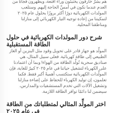
هم بشرٌ خارقون يختبئون وراء أقنعة، ويظهرون فجأةً من
العدم عندما نكون في أمسِّ الحاجة إليهم. وستلعب
المولدات الكهربائية دورًا أكثر بروزًا بحلول عام ٢٠٢٥
لتمكيننا من إعادة توجيه التيار الكهربائي إلى منازلنا
ومناطقنا المحلية.
شرح دور المولدات الكهربائية في حلول
الطاقة المستقبلية
المولِّد هو جهاز قادر على تحويل وقود مثل البنزين أو الغاز
الطبيعي إلى طاقة كهربائية. فعلى سبيل المثال، هي
صناديق سحرية تُولِّد الطاقة من الهواء! وبما أن اعتمادنا
على الكهرباء لتشغيل حياتنا في عام ٢٠٢٥ كبيرٌ للغاية، فإن
المولِّدات الكهربائية ستكتسب أهميةً أكبر فقط. فكما
تعلمون، إن توليد الكهرباء للحفاظ على إضاءة منازلنا
وتشغيل الآلات التي تخدم المستشفيات والمدارس،
سيضمن لنا دائمًا توافر الطاقة اللازمة.
اختر المولِّد المثالي لمتطلباتك من الطاقة
في عام ٢٠٢٥