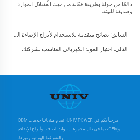
دائمًا من حولنا بطريقة فعّالة من حيث استغلال الموارد
وصديقة للبيئة.
السابق:
نصائح متقدمة للاستخدام لأبراج الإضاءة الشمسية المحمولة
التالي:
اختيار المولد الكهربائي المناسب لشركتك
مرحباً بكم في UNIV POWER، تقدم منتجاتنا خدمات ODM
وOEM، بما في ذلك مجموعات توليد الطاقة، وأبراج الإضاءة
والضواغط الهوائية وغيرها.