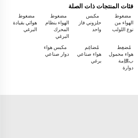
فئات المنتجات ذات الصلة
مضغوط
مكبس
مضغوط
مضغوط
الهواء من
حلزوني فاز
الهواء بنظام
هوائي بقيادة
نوع اللولب
واحد
المحرك
البرغي
البرغي
مُضغِط
مُضاغِم
مكبس هواء
هواء محمول
هواء صناعي
دوار صناعي
ب嫘مة
برغي
دوارة