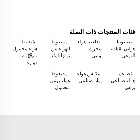
فئات المنتجات ذات الصلة
مضغوط
ضاغط هواء
مضغوط
مُضغِط
هوائي بقيادة
بمحرك
الهواء من
هواء محمول
البرغي
لولبي
نوع اللولب
ب嫘مة
دوارة
مُضاغِم
مكبس هواء
مضغوط
هواء صناعي
دوار صناعي
هواء برغي
برغي
محمول