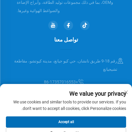
وOEM، بما في ذلك مجموعات توليد الطاقة، وأبراج الإضاءة
والضواغط الهوائية وغيرها.
تواصل معنا
رقم 18-9 طريق نانشان، حي كيو جيانغ، مدينة كيوتشو، مقاطعة
تشيجيانغ
+86-17357016553
We value your privacy
[email protected]
We use cookies and similar tools to provide our services. If you
don't want to accept all cookies, click Personalize cookies.
حقوق النشر © Zhejiang Universal Trading Co.,Ltd. جميع الحقوق محفوظة
Accept all
سياسة الخصوصية
المدونة