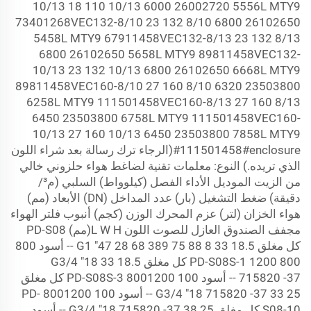
10/13 18 110 10/13 6000
2600
2720 5556L MTY9
73401268VEC132-8/10 23 132 8/10 6800
2610
2650
5458L MTY9 67911458VEC132-8/13 23 132 8/13
6800
2610
2650 5658L MTY9 89811458VEC132-
10/13 23 132 10/13 6800
2610
2650 6668L MTY9
89811458VEC160-8/10 27 160 8/10 6320
2350
3800
6258L MTY9 111501458VEC160-8/13 27 160 8/13
6450
2350
3800 6758L MTY9 111501458VEC160-
10/13 27 160 10/13 6450
2350
3800 7858L MTY9
111501458#enclosure#(الرجاء ترك رسالة بعد شراء اللون
الذي تريده.) النوع: معلمات تقنية لضاغط هواء حلزوني خالي
من الزيت الموديل الأداء الفصل (كيلوواط) السلبي (م³/
دقيقة) ضغط التشغيل (بار) عدد المداخل (DN) الأبعاد (مم)
هواء الخزان (لتر) عزم المحرك الوزن (كجم) أنبوب فلتر الهواء
مجفف الصندوق العازل للصوت اللون L
W
H(مم) PD-S08
كل مغلق 18.5 33 8 G1 "47
68 389 75 88 -- أسود 800
28
800
1200 PD-S08S-1 كل مغلق 18.5 33 G3/4 "18
5820 -37 -- أسود 100
71
800
1200 PD-S08S-3 كل مغلق
25 33 G3/4 "18
5820 -37 -- أسود 100
71
800
1200 PD-
S08-10 كل مغلق 25 38 G3/4 "18
71
5820 -37 -- أسود