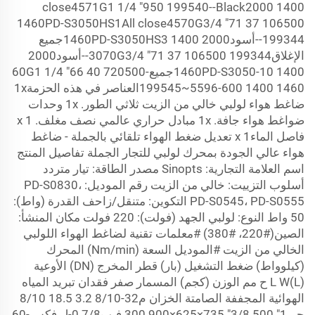
close4571G1 1/4 "950 199540--Black2000
1400
1460PD-S3050HS1All close4570G3/4 "71
37
106500
199344--أسود2000
1400
1460PD-S3050HS3جميع
الإغلاق3070G3/4 "71
106500 199344--أسود2000
37
1400
1460PD-S3050-10جميع-60G1 1/4 "66
720500
40
1400
199545~5596-600
1460العناصر في هذه الحزمة1x
ضاغط هواء لولبي خالي من الزيت ثلاثي الطور. 1x وحدات
ضواغط هواء جافة. 1x مبادل حراري عالمي نصف مغلف. 1 x
فاصل الماء1 x تعديل ضغط الهواء تلقائي بالجملة - ضاغط
هواء عالي الجودة بمحرك لولبي للتجار الجملة تفاصيل المنتج
اسم العلامة التجارية: Sinopts مصدر الطاقة: تيار متردد
أسلوب التزييت: خالي من الزيت رقم الموديل: PD-S0830،
PD-S0545، PD-S0555 التكوين: متنقل/زاحف القدرة (واط):
50 واط النوع: لولبي الجهد (فولت): 220 فولت مكان المنشأ:
الصين(#220، #380) #معلمات تقنية لضاغط الهواء اللولبي
الخالي من الزيت #الموديل السعة (Nm/min) المحرك
(كيلوواط) ضغط التشغيل (بار) قطر المخرج (DN) الأوعية
(L)L
W
ح مم الوزن (كجم) المسمار صفر فقدان تبريد المياه
الهوائية المجففة الصامتة الخزان م32-8/10 3.2 18.5 8/10
جي1" 500 3/8" 735×625×900 300 فيب0.7/8-ل فكس-60