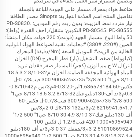
ويضمن استمرار سير العمل بكفاءة في شركتكم.
ضاغط هواء بمحرك مسمار عالي الجودة للباعة بالجملة
تفاصيل المنتج اسم العلامة التجارية: Sinopts مصدر الطاقة:
تيار متردد نمط التزييت: بدون زيت رقم الموديل: PD-S0830،
PD-S0545، PD-S0555 التكوين: متنقل/زاحف القدرة (واط):
50 واط النوع: مسمار الجهد (فولت): 220 فولت مكان المنشأ:
الصين (#220، #380) #معلمات تقنية لضواغط الهواء اللولبية
الخالية من الزيت# الموديل السعة (Nm/دقيقة) المحرك
(كيلوواط) ضغط التشغيل (بار) قطر المخرج (DN) الخزان
(لتر) ل
W
ح مم الوزن (كجم) المسمار صفر فقدان تبريد
المياه الهوائية المجففة الصامتة الخزان م32-8/10 3.2 18.5
8/10 جي1" 500 3/8" 735×625×900 300 فيب0.7/8-ل
فكس-60 1.636578184ابر-20 0.3-4م3/س م42-8/10 0-
0.3م3/د أف-130دبليو فيك32-8/13 3.2 18.5 8/13 جي1"
500 3/8" 735×625×900 300 فيب0.7/8-ل فكس-60
1.7×8215941.5-2م3/ه132-8/13ك 0-2م3/س
أف-130دبليو فيك37-8/10 4.9 30 8/10 جي1" 500 1/2"
949×695×1000 420 فيب1.2/8-ل فكس-100
2.5101086952.4-3م3/هففك-37 0-3م3/ه أف-180دبليو
فيك37-8/13 4.9 30 8/13 جي1" 500 1/2" 949×695×1000