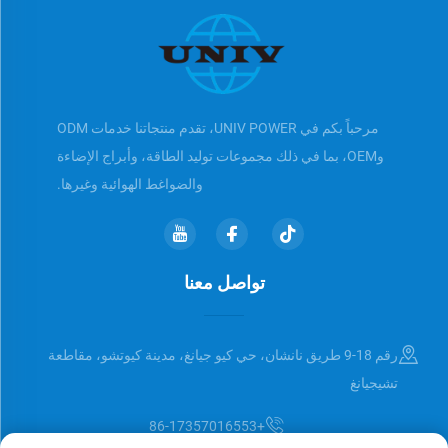
مرحباً بكم في UNIV POWER، تقدم منتجاتنا خدمات ODM
وOEM، بما في ذلك مجموعات توليد الطاقة، وأبراج الإضاءة
والضواغط الهوائية وغيرها.
تواصل معنا
رقم 18-9 طريق نانشان، حي كيو جيانغ، مدينة كيوتشو، مقاطعة
تشيجيانغ
+86-17357016553