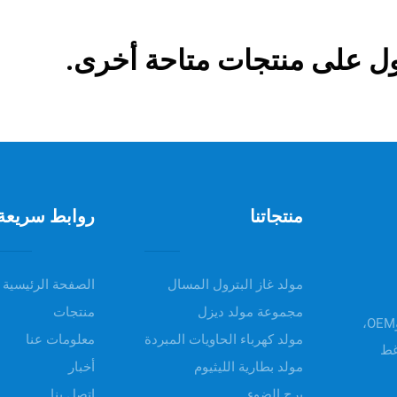
ل على منتجات متاحة أخرى.
منتجاتنا
روابط سريعة
مولد غاز البترول المسال
الصفحة الرئيسية
مجموعة مولد ديزل
منتجات
مرحباً بكم في UNIV POWER، تقدم منتجاتنا خدمات ODM وOEM،
مولد كهرباء الحاويات المبردة
معلومات عنا
غط
مولد بطارية الليثيوم
أخبار
برج الضوء
اتصل بنا