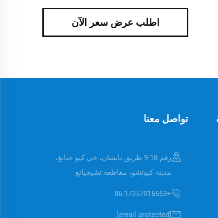
اطلب عرض سعر الآن
تواصل معنا
رقم 18-9 طريق نانشان، حي كيو جيانغ،
مدينة كيوتشو، مقاطعة تشيجيانغ
+86-17357016553
[email protected]