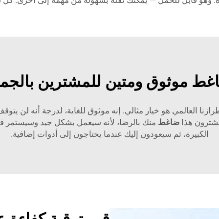
اءة. وهو قابل للحمل — يمكنك نقله بسهولة من مهمة إلى أخرى. ك
غط موثوق ومتين للمشترين بالجمل
رازنا العالمي هو خيار مثالي. إنه موثوق للغاية، لدرجة أنه لن يت
يشترون هذا
ضاغط
منك بالرضا، لأنه سيعمل بشكل جيد وسيستمر ف
الكبيرة، ثم سيعودون إليك عندما يحتاجون إلى أدوات إضافية.