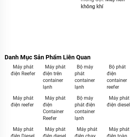
không khí
Danh Mục Sản Phẩm Liên Quan
Máy phát
Máy phát
Bộ máy
Bộ phát
điện Reefer
điện trên
phát
điện
container
container
container
lạnh
lạnh
reefer
Máy phát
Máy phát
Bộ máy
Máy phát
điện reefer
điện
phát điện
điện diesel
Container
container
Reefer
lạnh
Máy phát
Máy phát
Máy phát
Máy phát
điện Diesel
điện diesel
điện chạy
điện toàn