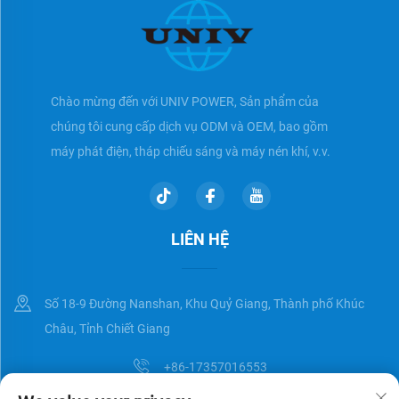
Chào mừng đến với UNIV POWER, Sản phẩm của
chúng tôi cung cấp dịch vụ ODM và OEM, bao gồm
máy phát điện, tháp chiếu sáng và máy nén khí, v.v.
LIÊN HỆ
Số 18-9 Đường Nanshan, Khu Quỷ Giang, Thành phố Khúc
Châu, Tỉnh Chiết Giang
+86-17357016553