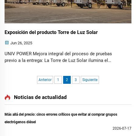
Exposición del producto Torre de Luz Solar
Jun 26, 2025
UNIV POWER Mejora integral del proceso de pruebas
previo a la entrega: La Torre de Luz Solar ilumina el
mercado global con un rendimiento sobresaliente. ——
Pruebas funcionales integrales + demostraciones en sitio
real, redefiniendo la calidad del sector...
Anterior
1
2
3
Siguiente
Noticias de actualidad
Más allá del precio: cinco errores críticos que evitar al comprar grupos
electrógenos diésel
2026-07-17