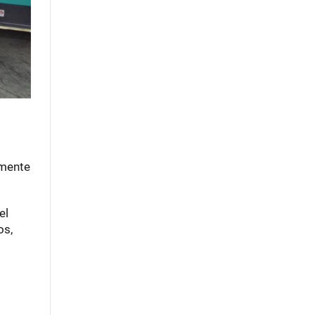
amente
el
os,