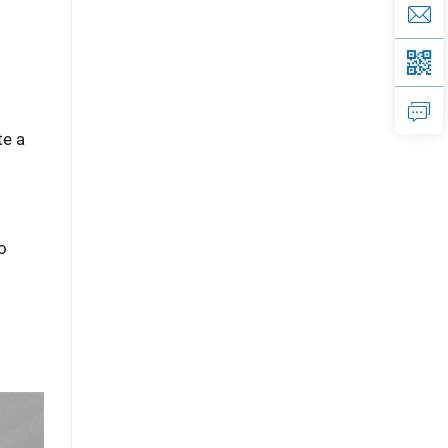
te a
o