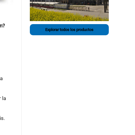
ón?
Explorar todos los productos
ca
 la
is.