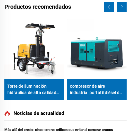
Productos recomendados
Torre de iluminación
compresor de aire
hidráulica de alta calidad
industrial portátil diésel de
con motor Perkins y
tornillo 530CFM general
generador diésel para
construcción y eventos al
Noticias de actualidad
aire libre
Más allá del precio: cinco errores críticos que evitar al comprar grupos