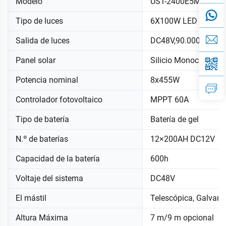
Modelo
UST-2400E5MD
Tipo de luces
6X100W LED
Salida de luces
DC48V,90.000LUMS
Panel solar
Silicio Monocristalin
Potencia nominal
8x455W
Controlador fotovoltaico
MPPT 60A
Tipo de batería
Batería de gel
N.º de baterías
12×200AH DC12V
Capacidad de la batería
600h
Voltaje del sistema
DC48V
El mástil
Telescópica, Galvani
Altura Máxima
7 m/9 m opcional