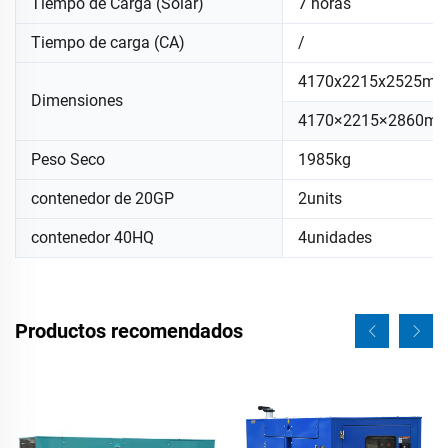
Tiempo de Carga (Solar)
7 horas
Tiempo de carga (CA)
/
4170x2215x2525m
Dimensiones
4170×2215×2860m
Peso Seco
1985kg
contenedor de 20GP
2units
contenedor 40HQ
4unidades
Productos recomendados