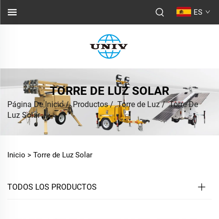
ES
TORRE DE LUZ SOLAR
Página De Inicio
/
Productos
/
Torre de Luz
/
Torre De
Luz Solar
Inicio >
Torre de Luz Solar
TODOS LOS PRODUCTOS