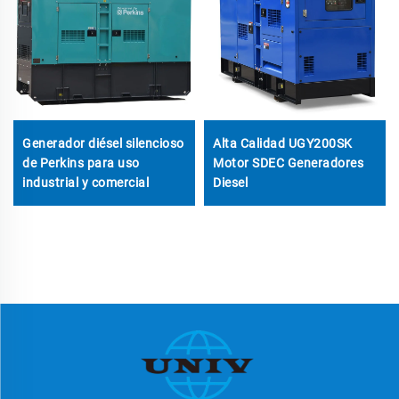
Generador diésel silencioso
Alta Calidad UGY200SK
de Perkins para uso
Motor SDEC Generadores
industrial y comercial
Diesel