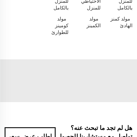
للمنزل
الاحتياطي
للمنزل
بالكامل
للمنزل
بالكامل
مولد كمنز
مولد
مولد
الهادئ
الكمينز
كومينز
للطوارئ
هل لم تجد ما تبحث عنه؟
تواصل مع مستشارينا للحصول
اطلب عرض سعر