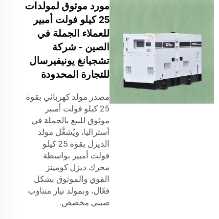
مورد موثوق لمولدات
25 كيلو فولت أمبير
للعملاء الجملة في
الصين - شركة
تشجيانغ يونيفيرسال
للتجارة المحدودة
مصدر مولد كهربائي بقوة
25 كيلو فولت أمبير
موثوق للبيع بالجملة في
أستراليا، ويُشغَّل مولد
الديزل بقوة 25 كيلو
فولت أمبير بواسطة
محرك ديزل كومينز
القوي والموثوق بشكل
فعّال، وبمولد تيار متناوب
صيني مخصص.