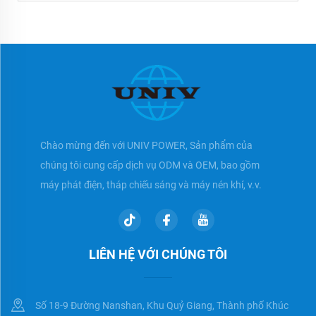
Chào mừng đến với UNIV POWER, Sản phẩm của
chúng tôi cung cấp dịch vụ ODM và OEM, bao gồm
máy phát điện, tháp chiếu sáng và máy nén khí, v.v.
LIÊN HỆ VỚI CHÚNG TÔI
Số 18-9 Đường Nanshan, Khu Quỷ Giang, Thành phố Khúc