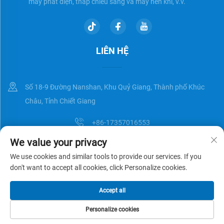
máy phát điện, tháp chiếu sáng và máy nén khí, v.v.
LIÊN HỆ
Số 18-9 Đường Nanshan, Khu Quỷ Giang, Thành phố Khúc
Châu, Tỉnh Chiết Giang
+86-17357016553
We value your privacy
[email protected]
We use cookies and similar tools to provide our services. If you
don't want to accept all cookies, click Personalize cookies.
Bản quyền © Zhejiang Universal Trading Co.,Ltd. Đã được bảo lưu
Chính
Accept all
sách bảo mật
Blog
Personalize cookies