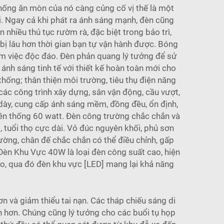
chống ăn mòn của nó càng củng cố vị thế là một
i. Ngay cả khi phát ra ánh sáng mạnh, đèn cũng
hiều thủ tục rườm rà, đặc biệt trong bảo trì,
bị lâu hơn thời gian bạn tự vận hành được. Bóng
làm việc độc đáo. Đèn phản quang lý tưởng để sử
 ánh sáng tinh tế với thiết kế hoàn toàn mới cho
hống; thân thiện môi trường, tiêu thụ điện năng
ác công trình xây dựng, sân vận động, cầu vượt,
 dày, cung cấp ánh sáng mềm, đồng đều, ổn định,
ền thống 60 watt. Đèn công trường chắc chắn và
p, tuổi thọ cực dài. Vỏ đúc nguyên khối, phủ sơn
ờng, chân đế chắc chắn có thể điều chỉnh, gấp
Đèn Khu Vực 40W là loại đèn công suất cao, hiện
o, qua đó đèn khu vực [LED] mang lại khả năng
n và giảm thiểu tai nạn. Các tháp chiếu sáng di
n hơn. Chúng cũng lý tưởng cho các buổi tụ họp