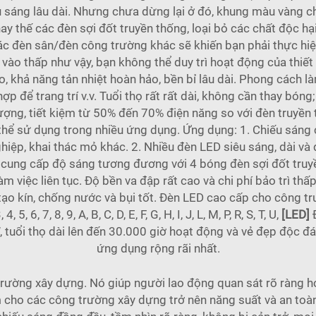
hiếu sáng lâu dài. Nhưng chưa dừng lại ở đó, khung màu vàng 
ay thế các đèn sợi đốt truyền thống, loại bỏ các chất độc hạ
 đèn sân/đèn công trường khác sẽ khiến bạn phải thực hiện n
vào thấp như vậy, bạn không thể duy trì hoạt động của thiết 
o, khả năng tản nhiệt hoàn hảo, bền bỉ lâu dài. Phong cách 
 để trang trí v.v. Tuổi thọ rất rất dài, không cần thay bóng;
ượng, tiết kiệm từ 50% đến 70% điện năng so với đèn truyền t
thể sử dụng trong nhiều ứng dụng. Ứng dụng: 1. Chiếu sáng c
hiệp, khai thác mỏ khác. 2. Nhiều đèn LED siêu sáng, dài và
cung cấp độ sáng tương đương với 4 bóng đèn sợi đốt truy
m việc liên tục. Độ bền va đập rất cao và chi phí bảo trì thấ
o kín, chống nước và bụi tốt. Đèn LED cao cấp cho công trư
5, 6, 7, 8, 9, A, B, C, D, E, F, G, H, I, J, L, M, P, R, S, T, U,
[LED]
 tuổi thọ dài lên đến 30.000 giờ hoạt động và vẻ đẹp độc đá
ứng dụng rộng rãi nhất.
rường xây dựng. Nó giúp người lao động quan sát rõ ràng hơ
 cho các công trường xây dựng trở nên năng suất và an toà