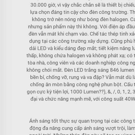
30.000 giờ, vì vậy chắc chắn sẽ là thiết bị c
lựa chọn đáng tin cậy cho đèn công trường. Th
không trở nên nóng như bóng đèn halogen. Các
nhưng sản phẩm này thì không. Với điện áp đầu 
đèn vẫn mát khi chạm vào. Chế tác thép tinh xả
dụng tại các công trường xây dựng. Cũng phù hợp
dải LED và kiểu dáng đẹp mắt; tiết kiệm năng l
thấp, không chứa halogen và không phát xạ; có 
tòa nhà, công viên và các doanh nghiệp công ng
không chói mắt. Đèn LED trắng sáng 846 lumen 
bền bỉ, chống vỡ, rung và va đập? Vẫn mát dù là
chống ăn mòn bằng công nghệ phun bột. Cấu tạ
gọn cực kỳ tiện lợi, 1000 Lumen??), &, /, 0, 1, 2, 3, 4, 
đại và chức năng mạnh mẽ, với công suất 40W,
Ánh sáng tốt thực sự quan trọng tại các công t
động đa năng cung cấp ánh sáng vượt trội, làm