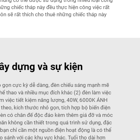
 chúng có thể được sử dụng trong nhiều loại công
hững chiếc tháp này đều thực hiện công việc rất
n sẽ rất thích cho thuê những chiếc tháp này
ây dựng và sự kiện
ấp gọn cực kỳ dễ dàng, đèn chiếu sáng mạnh mẽ
ể thao và nhiều mục đích khác (2) đèn làm việc
àm việc tiết kiệm năng lượng, 40W, 6000K ÁNH
heo, kích thước nhỏ gọn, tích hợp bộ biến điện
 Đèn có chân đế độc đáo kèm thêm giá đỡ và móc
ăn không cần thiết trong quá trình sử dụng, đặc
bạn chỉ cần một nguồn điện hoạt động là có thể
o sánh với các khu vực khác. Tuổi thọ dài hơn