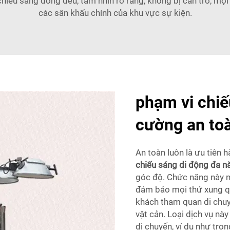
chiếu sáng đồng đều, tầm nhìn rõ ràng, không bị cản trở, mọ
các sân khấu chính của khu vực sự kiện.
phạm vi chiế
cường an toà
An toàn luôn là ưu tiên 
chiếu sáng di động đa 
góc độ. Chức năng này ma
đảm bảo mọi thứ xung qu
khách tham quan di chuy
vật cản. Loại dịch vụ nà
di chuyển, ví dụ như tro