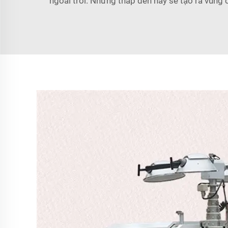
ngoài trời. Những tháp đèn này sẽ tạo ra vùng 