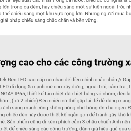
 bỉ và hiệu suất cao nhất trong cả nước. Điều đó có nghĩa là
 lớn trong ca đêm, hay chiếu sáng một sự kiện ngoài trời, n
 thể chiếu sáng một khu vực rộng lớn. Những người mua buô
giải pháp chiếu sáng chắc chắn và bền vững.
ượng cao cho các công trường x
otek Đèn LED cao cấp có chân đế điều chỉnh chắc chắn // G
D di động & mạnh mẽ cho xây dựng, ngoài trời, cắm trại, th
GÀY IP65, thiết kế tản nhiệt đặc biệt bằng vỏ nhôm, đèn l
ôm, (bộ 2 chiếc) Đèn chiếu có thể gập lại để dễ dàng mang t
t ra ánh sáng mạnh cũng không nóng như bóng đèn halogen.
 chiếc đèn này được thiết kế ngắn gọn để tránh gây khó kh
 ghề. Sản phẩm cũng đi kèm phích cắm 3 chấu chuẩn Anh nên 
 biệt để chiếu sáng các công trường, đánh giá hiệu quả qua s