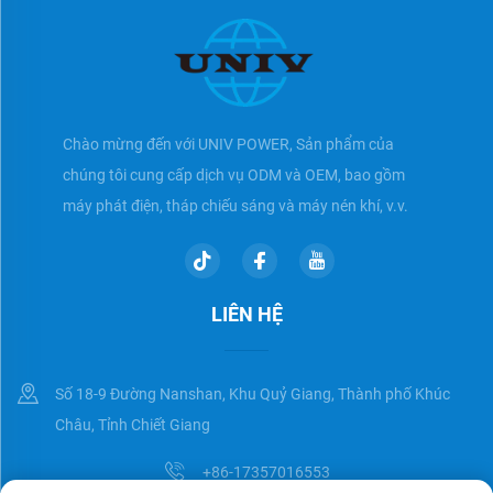
Chào mừng đến với UNIV POWER, Sản phẩm của
chúng tôi cung cấp dịch vụ ODM và OEM, bao gồm
máy phát điện, tháp chiếu sáng và máy nén khí, v.v.
LIÊN HỆ
Số 18-9 Đường Nanshan, Khu Quỷ Giang, Thành phố Khúc
Châu, Tỉnh Chiết Giang
+86-17357016553