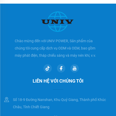
Chào mừng đến với UNIV POWER, Sản phẩm của
chúng tôi cung cấp dịch vụ ODM và OEM, bao gồm
máy phát điện, tháp chiếu sáng và máy nén khí, v.v.
LIÊN HỆ VỚI CHÚNG TÔI
Số 18-9 Đường Nanshan, Khu Quỷ Giang, Thành phố Khúc
Châu, Tỉnh Chiết Giang