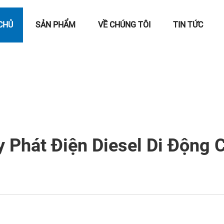
CHỦ
SẢN PHẨM
VỀ CHÚNG TÔI
TIN TỨC
Phát Điện Diesel Di Động 