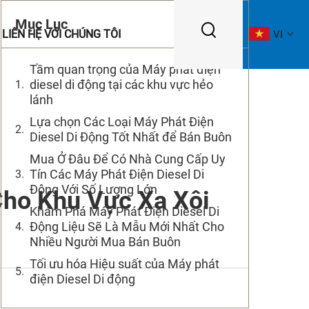
Mục Lục
LIÊN HỆ VỚI CHÚNG TÔI
VI
Tầm quan trọng của Máy phát điện
diesel di động tại các khu vực hẻo
lánh
Lựa chọn Các Loại Máy Phát Điện
Diesel Di Động Tốt Nhất để Bán Buôn
Mua Ở Đâu Để Có Nhà Cung Cấp Uy
Tín Các Máy Phát Điện Diesel Di
Động Với Số Lượng Lớn
Cho Khu Vực Xa Xôi
Khám Phá Máy Phát Điện Diesel Di
Động Liệu Sẽ Là Mẫu Mới Nhất Cho
Nhiều Người Mua Bán Buôn
Tối ưu hóa Hiệu suất của Máy phát
điện Diesel Di động