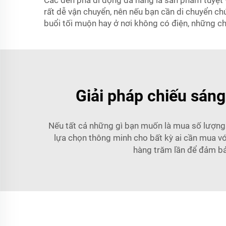
Các đèn pha di động đa năng là sản phẩm tuyệt v
rất dễ vận chuyển, nên nếu bạn cần di chuyển ch
buổi tối muộn hay ở nơi không có điện, những ch
Giải pháp chiếu sáng
Nếu tất cả những gì bạn muốn là mua số lượng l
lựa chọn thông minh cho bất kỳ ai cần mua vớ
hàng trăm lần để đảm bả