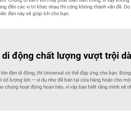
ời. Chúng đi kèm với máy phát điện bên trong, vì vậy không
úng đến các vị trí khác nhau thì cũng không thành vấn đề. 
iếc đèn này sẽ giúp ích cho bạn.
 di động chất lượng vượt trội 
ớn đèn di động, thì Universal có thể đáp ứng cho bạn. Bóng 
i số lượng lớn — ví dụ như để bán tại cửa hàng hoặc cho một
o chúng hoạt động hoàn hảo, vì vậy bạn biết rằng mình sẽ n