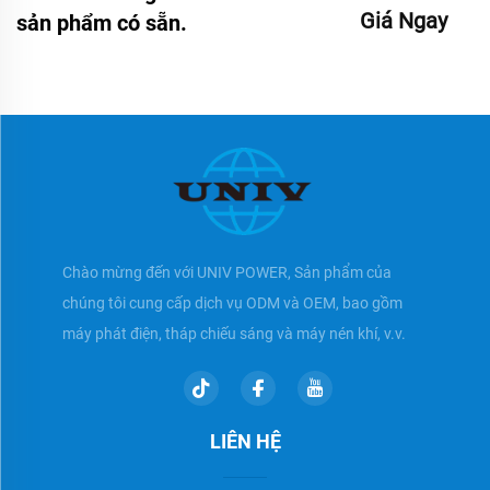
Giá Ngay
sản phẩm có sẵn.
Chào mừng đến với UNIV POWER, Sản phẩm của
chúng tôi cung cấp dịch vụ ODM và OEM, bao gồm
máy phát điện, tháp chiếu sáng và máy nén khí, v.v.
LIÊN HỆ