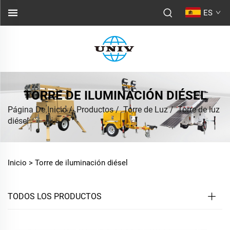
ES
TORRE DE ILUMINACIÓN DIÉSEL
Página De Inicio
/
Productos
/
Torre de Luz
/
Torre de luz
diésel
Inicio >
Torre de iluminación diésel
TODOS LOS PRODUCTOS